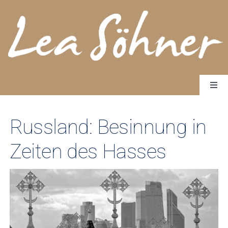
Zum
Inhalt
springen
Togg
Navi
Start
Bücher
Russland: Besinnung in
Über mich
Zeiten des Hasses
Rundbrief Worte wirken
Kontakt