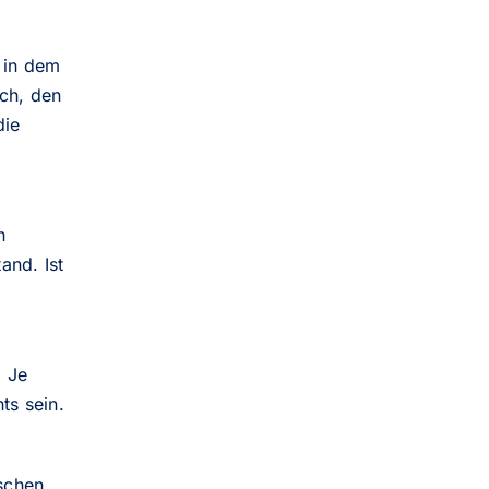
 in dem
sch, den
die
n
and. Ist
. Je
ts sein.
schen