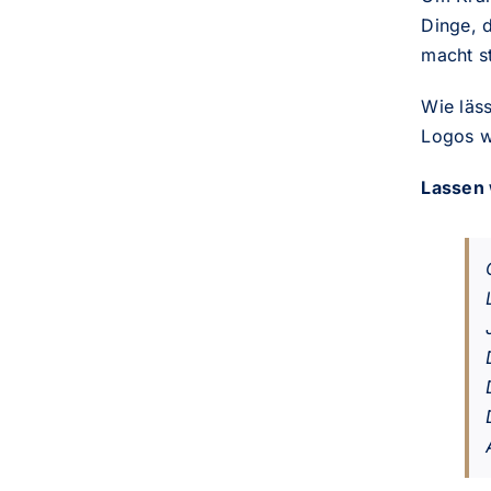
Dinge, 
macht s
Wie läss
Logos w
Lassen 