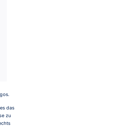
ogos.
 es das
se zu
echts