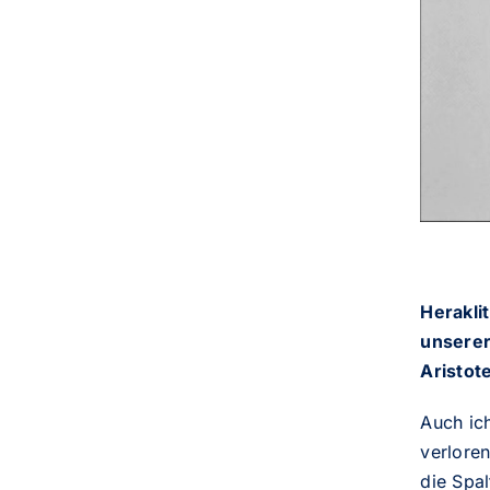
Heraklit
unserer
Aristote
Auch ic
verlore
die Spal