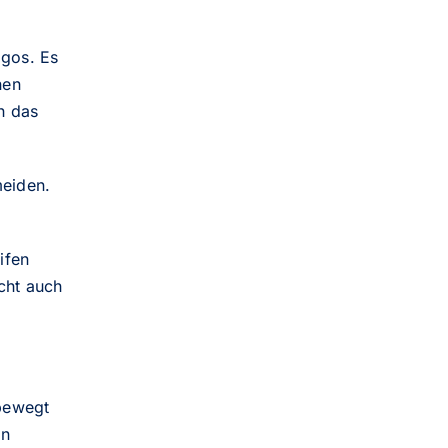
ogos. Es
nen
h das
meiden.
ifen
cht auch
 bewegt
in