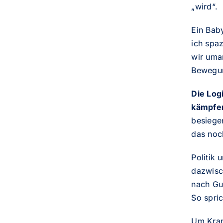
„wird“.
Ein Bab
ich spaz
wir umar
Bewegun
Die Log
kämpfe
besiegen
das noc
Politik 
dazwisc
nach Gus
So spric
Um Kran