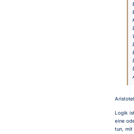
Aristote
Logik i
eine od
tun, mit