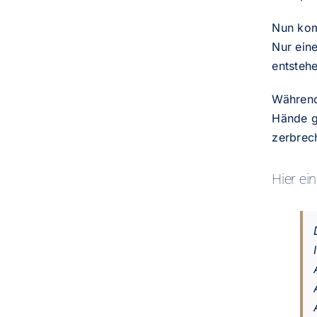
Nun kom
Nur eine
entstehe
Während 
Hände ge
zerbrec
Hier ein