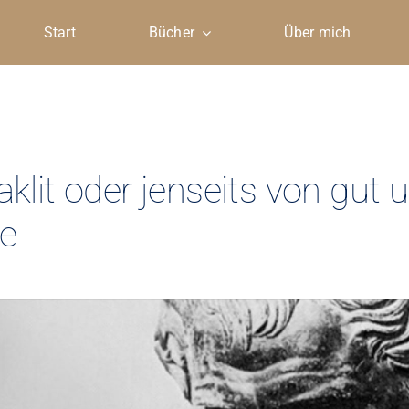
Start
Bücher
Über mich
aklit oder jenseits von gut 
e