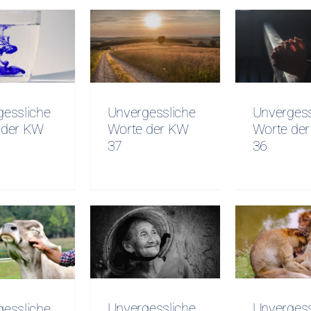
gessliche
Unvergessliche
Unverges
e der KW
Worte der KW
Worte d
38
37
36
gessliche
Unvergessliche
Unvergess
 der KW
Worte der KW
Worte de
37
36
Unvergessliche
Unverges
gessliche
Worte KW 32
Worte 
e KW 33
Unvergessliche
Unvergess
gessliche