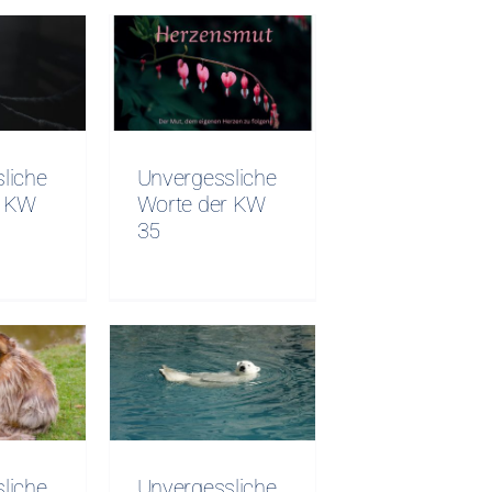
sliche
Unvergessliche
er KW
Worte der KW
35
liche
Unvergessliche
r KW
Worte der KW
35
sliche
Unvergessliche
KW 31
Worte KW 30
liche
Unvergessliche