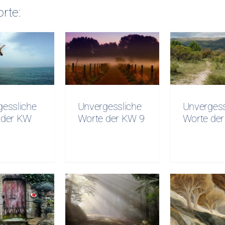
rte:
gessliche
Unvergessliche
Unverges
e der KW
Worte der KW
Worte d
10
9
8
gessliche
Unvergessliche
Unvergess
 der KW
Worte der KW 9
Worte de
Unverges
gessliche
Unvergessliche
Worte d
e der KW
Worte der KW