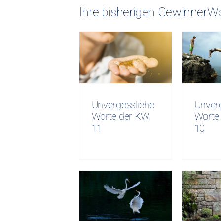
Ihre bisherigen GewinnerWo
Unvergessliche
Unver
Worte der KW
Wort
11
Unvergessliche
Unver
Worte der KW
Worte
11
10
Unvergessliche
Unver
Worte der KW
Wort