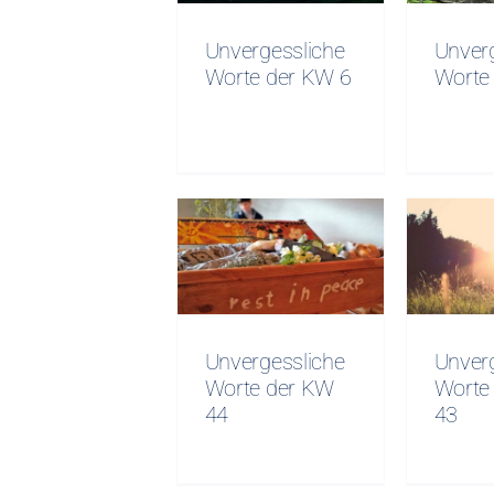
6
Unvergessliche
Unver
Worte der KW 6
Worte
Unvergessliche
Unver
Worte der KW
Wort
44
Unvergessliche
Unver
Worte der KW
Worte
44
43