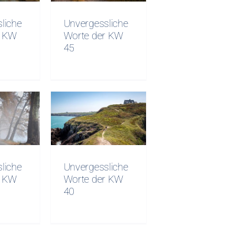
45
liche
Unvergessliche
r KW
Worte der KW
45
sliche
Unvergessliche
er KW
Worte der KW
40
liche
Unvergessliche
r KW
Worte der KW
40