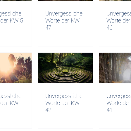
46
5
47
Unvergess
gessliche
Unvergessliche
Worte de
 der KW 5
Worte der KW
46
47
gessliche
Unvergessliche
Unverges
e der KW
Worte der KW
Worte d
43
42
41
gessliche
Unvergessliche
Unvergess
 der KW
Worte der KW
Worte de
42
41