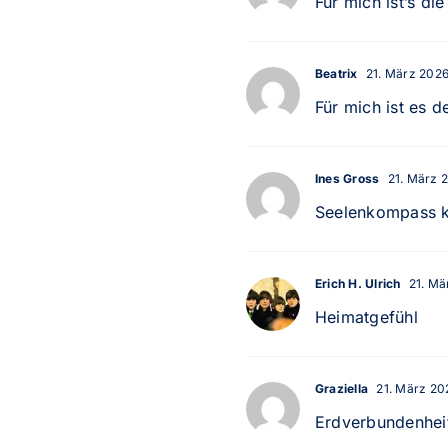
Für mich ist’s di
Beatrix
21. März 2026
Für mich ist es 
Ines Gross
21. März 2
Seelenkompass kl
Erich H. Ulrich
21. Mä
Heimatgefühl
Graziella
21. März 202
Erdverbundenhei