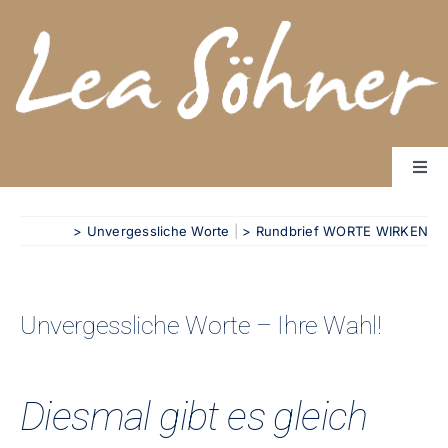
Zum
Inhalt
springen
Togg
Navi
Start
> Unvergessliche Worte
|
> Rundbrief WORTE WIRKEN
Bücher
Über mich
Rundbrief Worte wirken
Unvergessliche Worte – Ihre Wahl!
Kontakt
Diesmal gibt es gleich