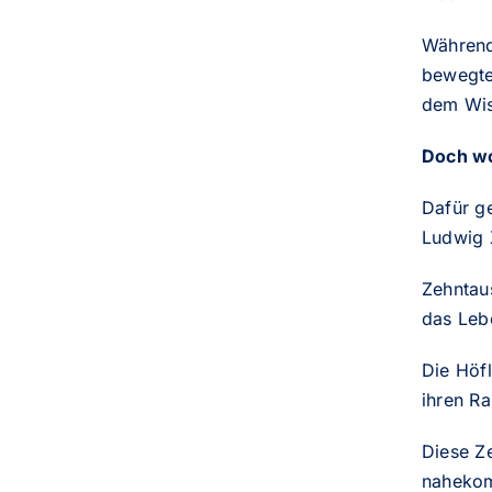
Während
bewegte
dem Wi
Doch w
Dafür g
Ludwig 
Zehntau
das Lebe
Die Höfl
ihren Ra
Diese Ze
nahekom