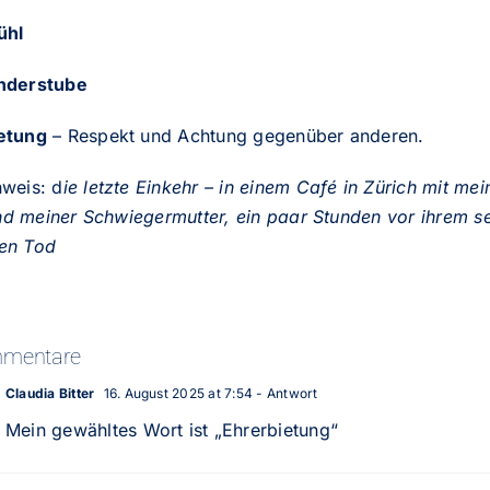
ühl
nderstube
etung
– Respekt und Achtung gegenüber anderen.
hweis: d
ie letzte Einkehr – in einem Café in Zürich mit me
d meiner Schwiegermutter, ein paar Stunden vor ihrem se
en Tod
mentare
Claudia Bitter
16. August 2025 at 7:54
- Antwort
Mein gewähltes Wort ist „Ehrerbietung“