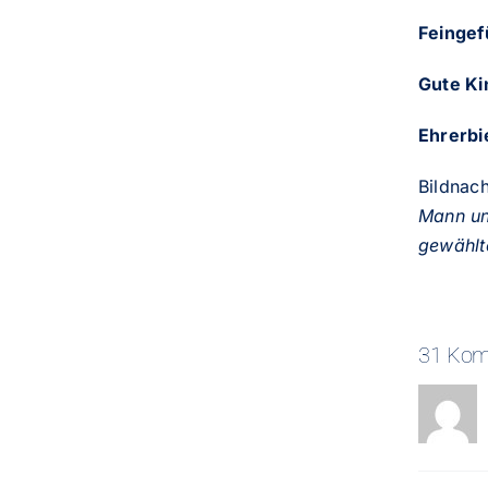
Feingef
Gute Ki
Ehrerbi
Bildnac
Mann un
gewählt
31 Kom