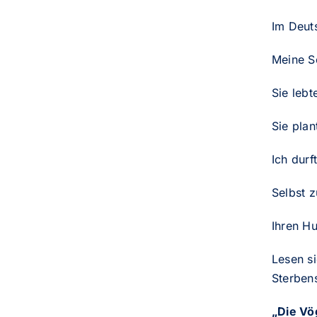
Im Deut
Meine S
Sie lebt
Sie plan
Ich durf
Selbst 
Ihren Hu
Lesen s
Sterben
„Die Vö