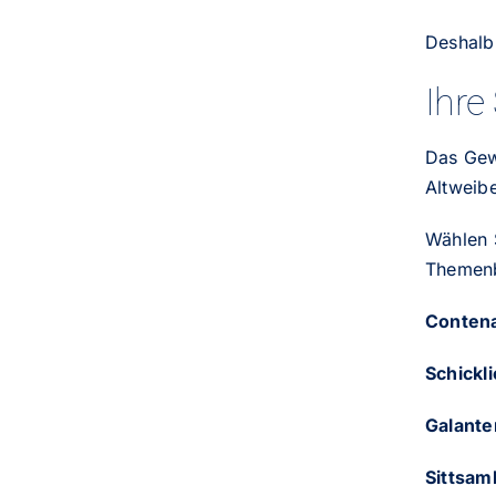
Deshalb,
Ihre
Das Gew
Altweib
Wählen 
Themenb
Conten
Schickli
Galante
Sittsam