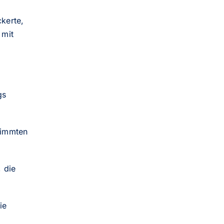
ckerte,
 mit
gs
timmten
, die
ie