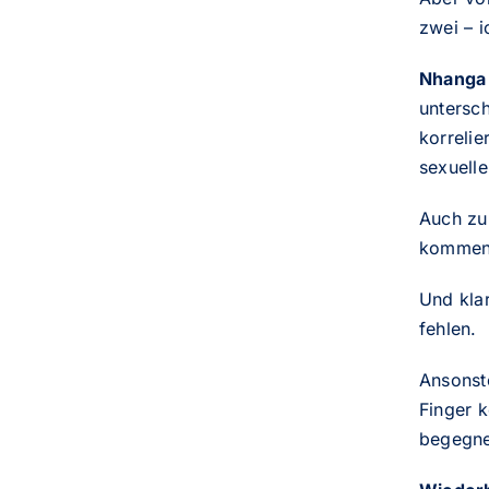
zwei – i
Nhanga 
untersc
korreli
sexuell
Auch zur
kommen. 
Und klar
fehlen.
Ansonst
Finger 
begegnet