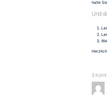
halte S
Und di
La
Las
We
Herzlich
3 Komm