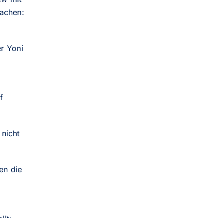
machen:
er Yoni
f
 nicht
en die