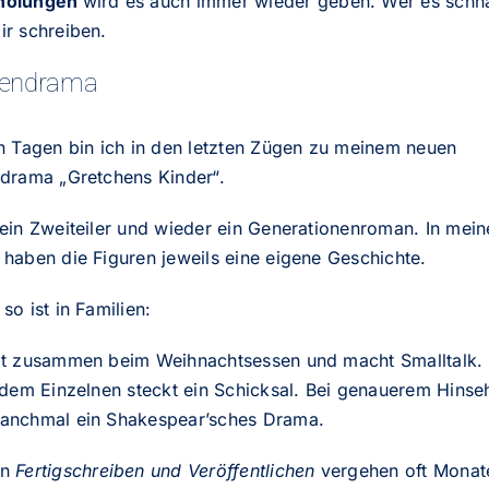
holungen
wird es auch immer wieder geben. Wer es schna
ir schreiben.
iendrama
en Tagen bin ich in den letzten Zügen zu meinem neuen
ndrama „Gretchens Kinder“.
ein Zweiteiler und wieder ein Generationenroman. In mein
haben die Figuren jeweils eine eigene Geschichte.
so ist in Familien:
zt zusammen beim Weihnachtsessen und macht Smalltalk.
edem Einzelnen steckt ein Schicksal. Bei genauerem Hinse
anchmal ein Shakespear’sches Drama.
en
Fertigschreiben und Veröffentlichen
vergehen oft Monate