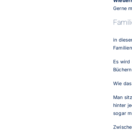
Wieder
Gerne m
Famil
in dies
Familie
Es wird 
Büchern 
Wie das 
Man sit
hinter j
sogar m
Zwisch