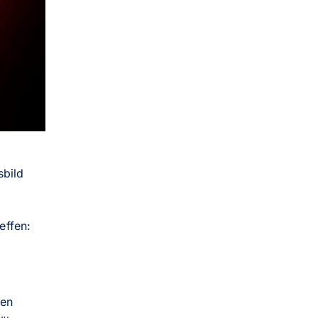
sbild
effen:
ten