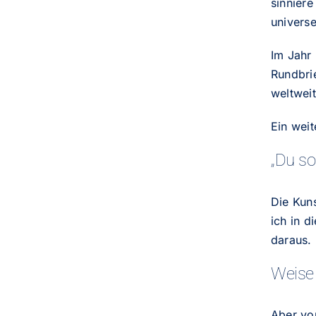
sinniere
univers
Im Jahr
Rundbrie
weltwei
Ein wei
„Du sol
Die Kuns
ich in d
daraus.
Weise
Aber vo