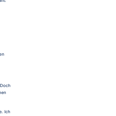
llt:
en
 Doch
hen
. Ich