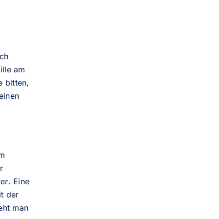
ich
ille am
 bitten,
einen
im
r
ter
. Eine
t der
ieht man