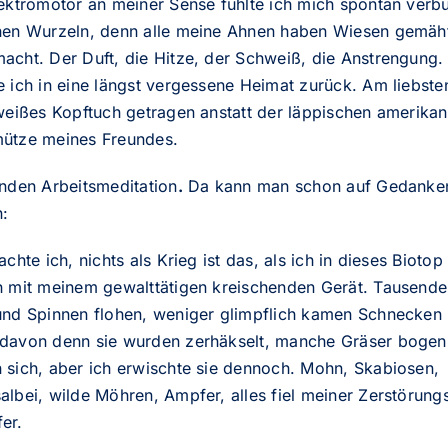
lektromotor an meiner Sense fühlte ich mich spontan ver
nen Wurzeln, denn alle meine Ahnen haben Wiesen gemäh
acht. Der Duft, die Hitze, der Schweiß, die Anstrengung.
 ich in eine längst vergessene Heimat zurück. Am liebste
 weißes Kopftuch getragen anstatt der läppischen amerika
ütze meines Freundes.
unden Arbeitsmeditation
.
Da kann man schon auf Gedanke
:
achte ich, nichts als Krieg ist das, als ich in dieses Biotop
h mit meinem gewalttätigen kreischenden Gerät. Tausend
und Spinnen flohen, weniger glimpflich kamen Schnecken
davon denn sie wurden zerhäkselt, manche Gräser bogen
 sich, aber ich erwischte sie dennoch. Mohn, Skabiosen,
lbei, wilde Möhren, Ampfer, alles fiel meiner Zerstörungs
er.