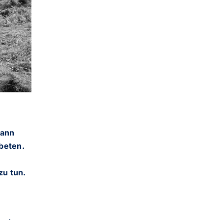
dann
beten.
zu tun.