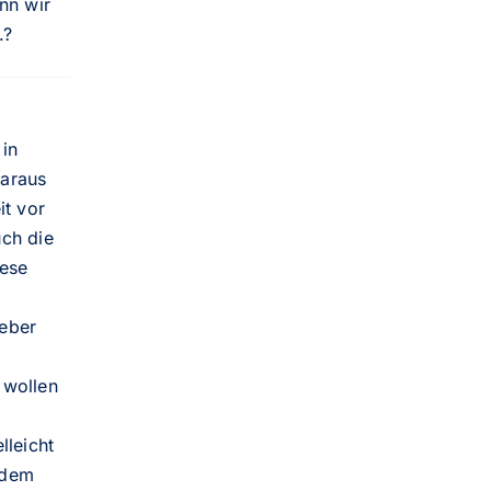
nn wir
.?
in
Garaus
it vor
uch die
iese
ieber
 wollen
lleicht
 dem