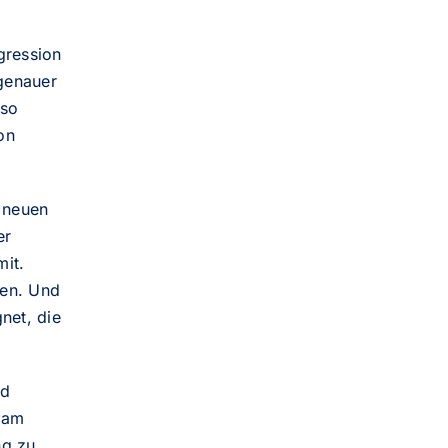
gression
 genauer
 so
on
 neuen
er
it.
ten. Und
net, die
nd
d am
ng zu