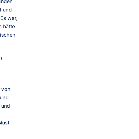
bunden
t und
 Es war,
n hätte
nischen
n
e von
 und
 und
lust