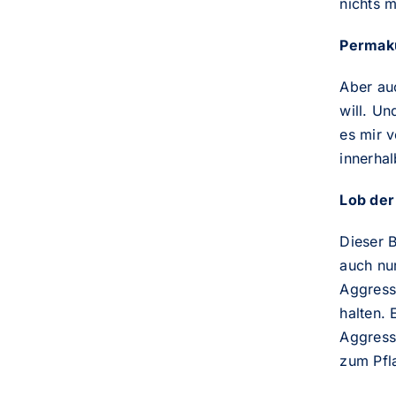
nichts m
Permaku
Aber au
will. U
es mir v
innerha
Lob der
Dieser B
auch nu
Aggress
halten. 
Aggress
zum Pfl