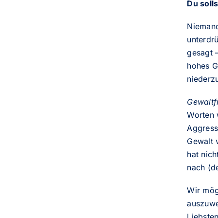
Du solls
Niemand
unterdrü
gesagt –
hohes G
niederz
Gewaltf
Worten w
Aggress
Gewalt 
hat nic
nach (d
Wir mög
auszuwe
Liebste