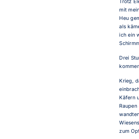
Trotz E
mit mei
Heu gem
als käme
ich ein
Schirmm
Drei St
kommen
Krieg, d
einbrac
Käfern 
Raupen 
wandten
Wiesensa
zum Opf