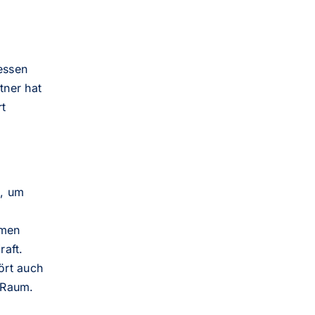
essen
tner hat
rt
g, um
mmen
raft.
ört auch
 Raum.