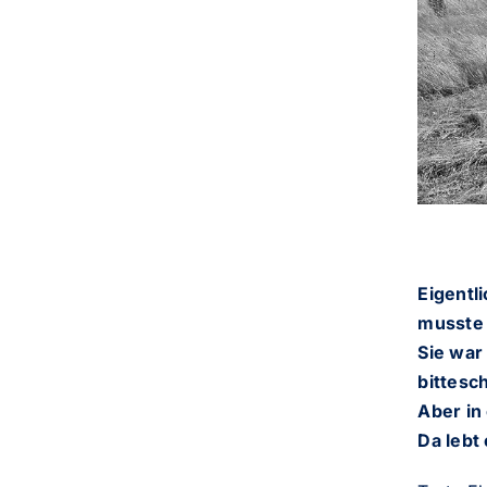
Eigentl
musste 
Sie war
bittesch
Aber in
Da lebt