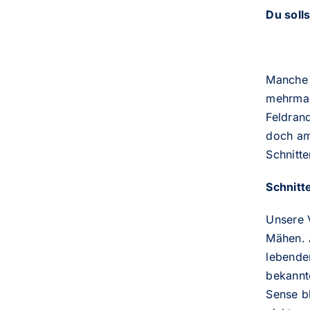
Du solls
Manche 
mehrmal
Feldrand
doch am
Schnitt
Schnitt
Unsere 
Mähen. 
lebende
bekannte
Sense b