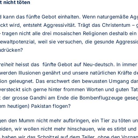
t nicht töten
 kann das fünfte Gebot einhalten. Wenn naturgemäße Ag
ckt wird, entsteht Aggressivität. Trägt das Christentum –
 tragen nicht alle drei mosaischen Religionen deshalb ein
ewaltpotenzial, weil sie versuchen, die gesunde Aggressi
udrücken?
reiheit
heisst das fünfte Gebot auf Neu-deutsch. In immer
erden Illusionen genährt und unsere natürlichen Kräfte d
ion geleugnet. Das erschwert den bewussten Umgang dam
versteckt sich gerne hinter frommen Worten und guten Ta
ht der grosse Gandhi am Ende die Bombenflugzeuge geseg
em heutigen) Pakistan flogen?
en den Mumm nicht mehr aufbringen, ein Tier zu töten u
iden, wir wollen nicht mehr hinschauen, wie es stirbt un
n haben wir das Schnitzel auf dem Teller, ohne den Vorga