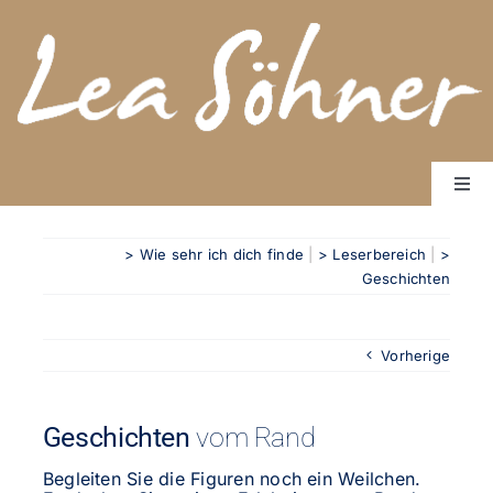
Zum
Inhalt
springen
Togg
Navi
Start
> Wie sehr ich dich finde
|
> Leserbereich
|
>
Bücher
Geschichten
Über mich
Rundbrief Worte wirken
Vorherige
Kontakt
Geschichten
vom Rand
Begleiten Sie die Figuren noch ein Weilchen.