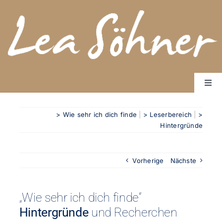
Zum
Inhalt
springen
Togg
Navi
Start
> Wie sehr ich dich finde
|
> Leserbereich
|
>
Bücher
Hintergründe
Über mich
Rundbrief Worte wirken
Vorherige
Nächste
Kontakt
„Wie sehr ich dich finde“
Hintergründe
und Recherchen